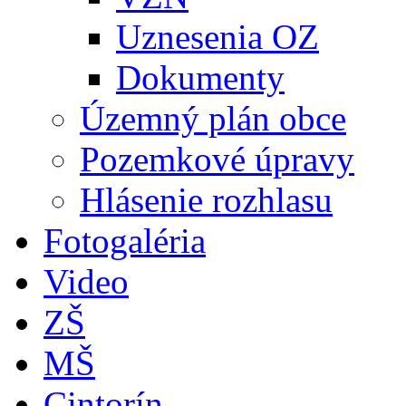
Uznesenia OZ
Dokumenty
Územný plán obce
Pozemkové úpravy
Hlásenie rozhlasu
Fotogaléria
Video
ZŠ
MŠ
Cintorín