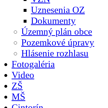
Uznesenia OZ
Dokumenty
Územný plán obce
Pozemkové úpravy
Hlásenie rozhlasu
Fotogaléria
Video
ZŠ
MŠ
Cintorín