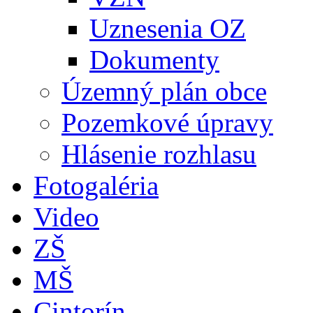
Uznesenia OZ
Dokumenty
Územný plán obce
Pozemkové úpravy
Hlásenie rozhlasu
Fotogaléria
Video
ZŠ
MŠ
Cintorín