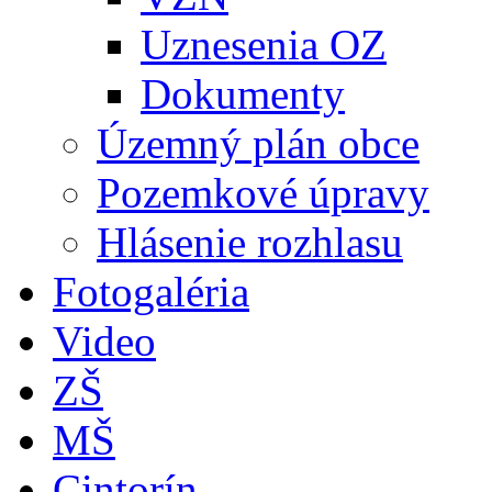
Uznesenia OZ
Dokumenty
Územný plán obce
Pozemkové úpravy
Hlásenie rozhlasu
Fotogaléria
Video
ZŠ
MŠ
Cintorín