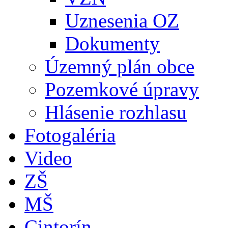
Uznesenia OZ
Dokumenty
Územný plán obce
Pozemkové úpravy
Hlásenie rozhlasu
Fotogaléria
Video
ZŠ
MŠ
Cintorín