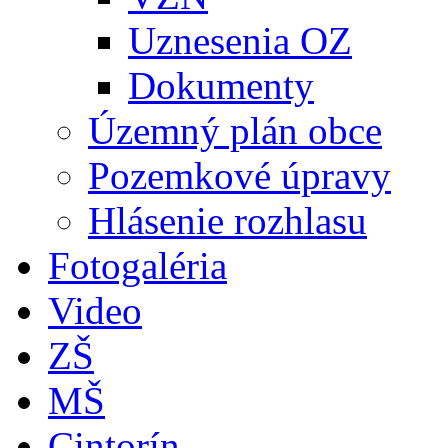
Uznesenia OZ
Dokumenty
Územný plán obce
Pozemkové úpravy
Hlásenie rozhlasu
Fotogaléria
Video
ZŠ
MŠ
Cintorín