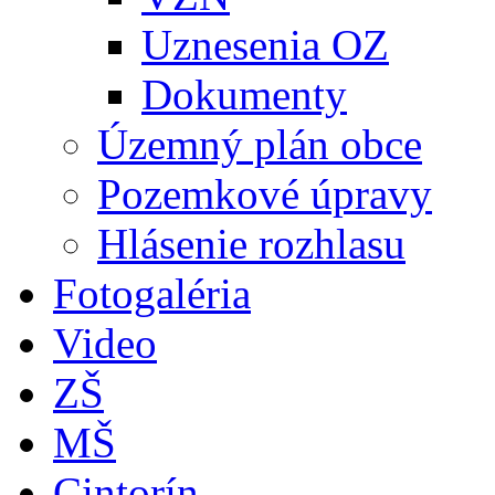
Uznesenia OZ
Dokumenty
Územný plán obce
Pozemkové úpravy
Hlásenie rozhlasu
Fotogaléria
Video
ZŠ
MŠ
Cintorín