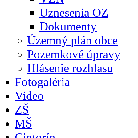
Uznesenia OZ
Dokumenty
Územný plán obce
Pozemkové úpravy
Hlásenie rozhlasu
Fotogaléria
Video
ZŠ
MŠ
Cintorín