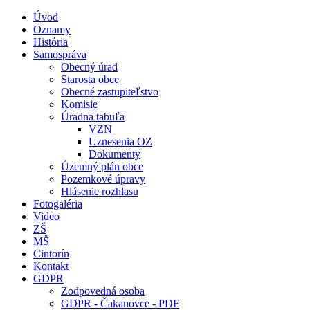
Úvod
Oznamy
História
Samospráva
Obecný úrad
Starosta obce
Obecné zastupiteľstvo
Komisie
Úradna tabuľa
VZN
Uznesenia OZ
Dokumenty
Územný plán obce
Pozemkové úpravy
Hlásenie rozhlasu
Fotogaléria
Video
ZŠ
MŠ
Cintorín
Kontakt
GDPR
Zodpovedná osoba
GDPR - Čakanovce - PDF