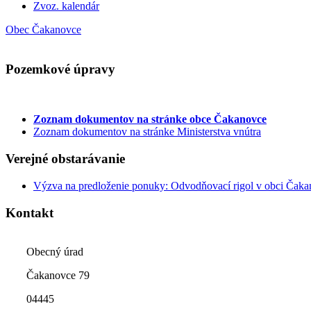
Zvoz. kalendár
Obec Čakanovce
Pozemkové úpravy
Zoznam dokumentov
na stránke obce Čakanovce
Zoznam dokumentov na stránke Ministerstva vnútra
Verejné obstarávanie
Výzva na predloženie ponuky: Odvodňovací rigol v obci Čak
Kontakt
Obecný úrad
Čakanovce 79
04445