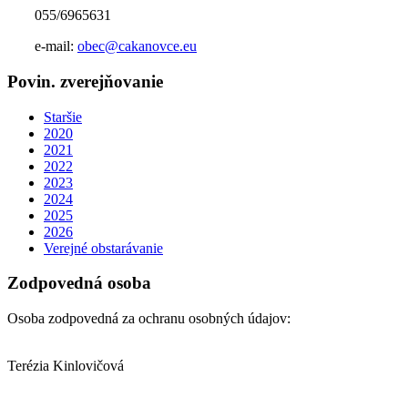
055/6965631
e-mail:
obec@cakanovce.eu
Povin. zverejňovanie
Staršie
2020
2021
2022
2023
2024
2025
2026
Verejné obstarávanie
Zodpovedná osoba
Osoba zodpovedná za ochranu osobných údajov:
Terézia Kinlovičová