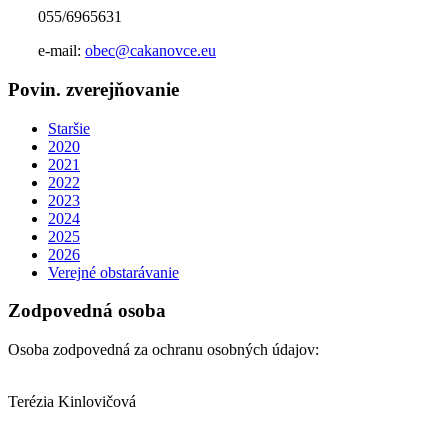
055/6965631
e-mail:
obec@cakanovce.eu
Povin. zverejňovanie
Staršie
2020
2021
2022
2023
2024
2025
2026
Verejné obstarávanie
Zodpovedná osoba
Osoba zodpovedná za ochranu osobných údajov:
Terézia Kinlovičová