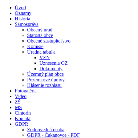
Úvod
Oznamy
História
Samospráva
Obecný úrad
Starosta obce
Obecné zastupiteľstvo
Komisie
Úradna tabuľa
VZN
Uznesenia OZ
Dokumenty
Územný plán obce
Pozemkové úpravy
Hlásenie rozhlasu
Fotogaléria
Video
ZŠ
MŠ
Cintorín
Kontakt
GDPR
Zodpovedná osoba
GDPR - Čakanovce - PDF