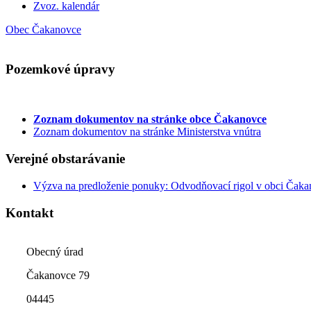
Zvoz. kalendár
Obec Čakanovce
Pozemkové úpravy
Zoznam dokumentov
na stránke obce Čakanovce
Zoznam dokumentov na stránke Ministerstva vnútra
Verejné obstarávanie
Výzva na predloženie ponuky: Odvodňovací rigol v obci Čak
Kontakt
Obecný úrad
Čakanovce 79
04445