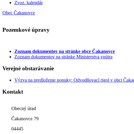
Zvoz. kalendár
Obec Čakanovce
Pozemkové úpravy
Zoznam dokumentov
na stránke obce Čakanovce
Zoznam dokumentov na stránke Ministerstva vnútra
Verejné obstarávanie
Výzva na predloženie ponuky: Odvodňovací rigol v obci Čak
Kontakt
Obecný úrad
Čakanovce 79
04445