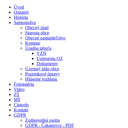
Úvod
Oznamy
História
Samospráva
Obecný úrad
Starosta obce
Obecné zastupiteľstvo
Komisie
Úradna tabuľa
VZN
Uznesenia OZ
Dokumenty
Územný plán obce
Pozemkové úpravy
Hlásenie rozhlasu
Fotogaléria
Video
ZŠ
MŠ
Cintorín
Kontakt
GDPR
Zodpovedná osoba
GDPR - Čakanovce - PDF