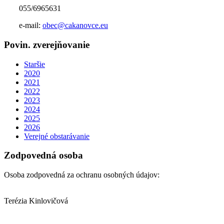
055/6965631
e-mail:
obec@cakanovce.eu
Povin. zverejňovanie
Staršie
2020
2021
2022
2023
2024
2025
2026
Verejné obstarávanie
Zodpovedná osoba
Osoba zodpovedná za ochranu osobných údajov:
Terézia Kinlovičová