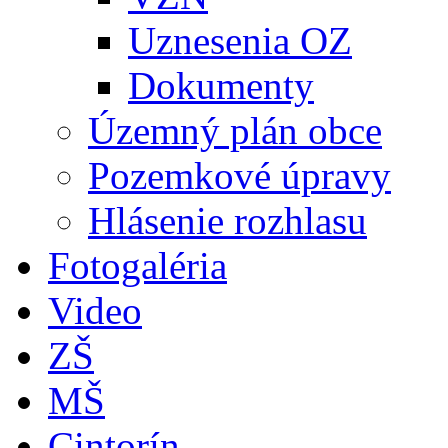
Uznesenia OZ
Dokumenty
Územný plán obce
Pozemkové úpravy
Hlásenie rozhlasu
Fotogaléria
Video
ZŠ
MŠ
Cintorín