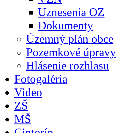
Uznesenia OZ
Dokumenty
Územný plán obce
Pozemkové úpravy
Hlásenie rozhlasu
Fotogaléria
Video
ZŠ
MŠ
Cintorín