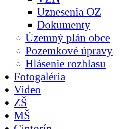
Uznesenia OZ
Dokumenty
Územný plán obce
Pozemkové úpravy
Hlásenie rozhlasu
Fotogaléria
Video
ZŠ
MŠ
Cintorín