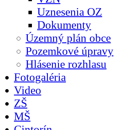
Uznesenia OZ
Dokumenty
Územný plán obce
Pozemkové úpravy
Hlásenie rozhlasu
Fotogaléria
Video
ZŠ
MŠ
Cintorín