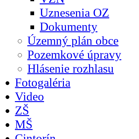
Uznesenia OZ
Dokumenty
Územný plán obce
Pozemkové úpravy
Hlásenie rozhlasu
Fotogaléria
Video
ZŠ
MŠ
Cintorín