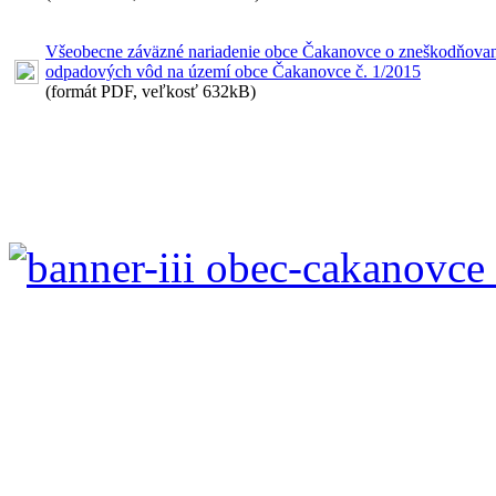
Všeobecne záväzné nariadenie obce Čakanovce o zneškodňovan
odpadových vôd na území obce Čakanovce č. 1/2015
(formát PDF, veľkosť 632kB)